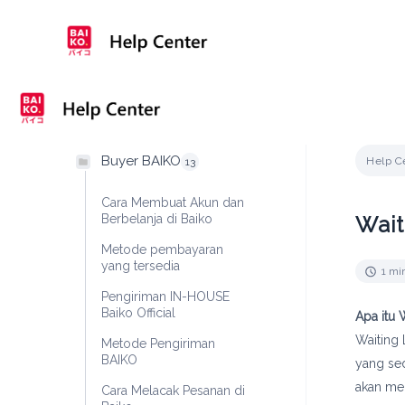
Skip
to
content
Buyer BAIKO
Help Ce
13
Cara Membuat Akun dan
Berbelanja di Baiko
Wait
Metode pembayaran
yang tersedia
1 mi
Pengiriman IN-HOUSE
Baiko Official
Apa itu 
Waiting 
Metode Pengiriman
BAIKO
yang s
akan men
Cara Melacak Pesanan di