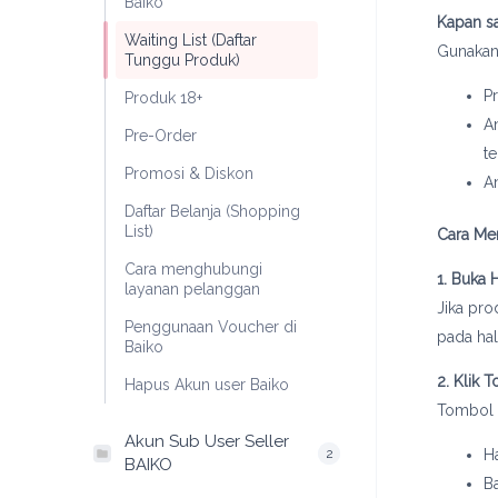
Baiko
Kapan s
Waiting List (Daftar
Gunakan f
Tunggu Produk)
P
Produk 18+
A
Pre-Order
te
Promosi & Diskon
A
Daftar Belanja (Shopping
List)
Cara Me
Cara menghubungi
1. Buka
layanan pelanggan
Jika pr
Penggunaan Voucher di
pada ha
Baiko
2. Klik 
Hapus Akun user Baiko
Tombol i
Akun Sub User Seller
2
H
BAIKO
B