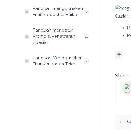
Panduan menggunakan
9
Fitur Product di Baiko
Catatan :
P
Panduan mengatur
P
Promo & Penawaran
11
Spesial
Panduan Menggunakan
4
Fitur Keuangan Toko
Share 
C