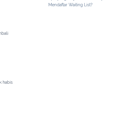
Mendaftar Waiting List?
mbali
k habis