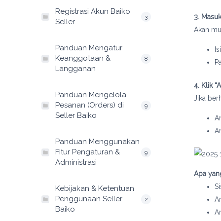
Registrasi Akun Baiko
3. Masu
3
Seller
Akan mu
Panduan Mengatur
I
Keanggotaan &
8
P
Langganan
4. Klik “
Panduan Mengelola
Jika berh
Pesanan (Orders) di
9
Seller Baiko
A
A
Panduan Menggunakan
FItur Pengaturan &
9
Administrasi
Apa yang
S
Kebijakan & Ketentuan
Penggunaan Seller
A
2
Baiko
A