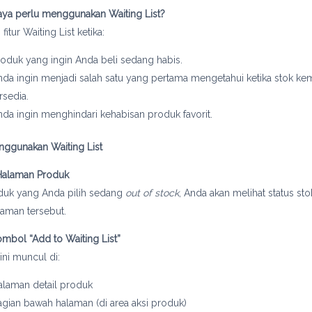
aya perlu menggunakan Waiting List?
itur Waiting List ketika:
roduk yang ingin Anda beli sedang habis.
nda ingin menjadi salah satu yang pertama mengetahui ketika stok ke
rsedia.
nda ingin menghindari kehabisan produk favorit.
nggunakan Waiting List
 Halaman Produk
oduk yang Anda pilih sedang
out of stock
, Anda akan melihat status sto
laman tersebut.
Tombol “Add to Waiting List”
ni muncul di:
alaman detail produk
agian bawah halaman (di area aksi produk)