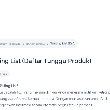
Waiting List (Daftar Tunggu Produk)
nter | Baiko.id
Buyer BAIKO
ing List (Daftar Tunggu Produk)
n read
Waiting List?
List adalah fitur yang memungkinkan Anda menerima notifikasi ketika
edang
out of stock
kembali tersedia. Dengan memasukkan email Anda,
girimkan informasi secara otomatis begitu stok diperbarui.