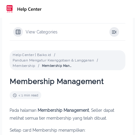
Skip
to
content
View Categories
Help Center | Baiko.id
Panduan Mengatur Keanggotaan & Langganan
Membership
Membership Management
Membership Management
< 1 min read
Pada halaman
Membership Management
, Seller dapat
melihat semua tier membership yang telah dibuat.
Setiap card Membership menampilkan: