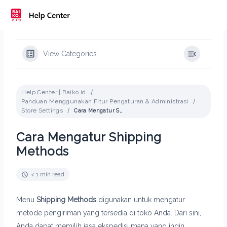
Skip
to
content
View Categories
Help Center | Baiko.id
Panduan Menggunakan FItur Pengaturan & Administrasi
Store Settings
Cara Mengatur Shipping Methods
Cara Mengatur Shipping
Methods
< 1 min read
Menu
Shipping Methods
digunakan untuk mengatur
metode pengiriman yang tersedia di toko Anda. Dari sini,
Anda dapat memilih jasa ekspedisi mana yang ingin