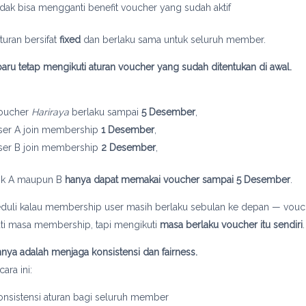
idak bisa mengganti benefit voucher yang sudah aktif
uran bersifat
fixed
dan berlaku sama untuk seluruh member.
baru tetap mengikuti aturan voucher yang sudah ditentukan di awal.
oucher
Hariraya
berlaku sampai
5 Desember
,
ser A join membership
1 Desember
,
ser B join membership
2 Desember
,
ik A maupun B
hanya dapat memakai voucher sampai 5 Desember
.
eduli kalau membership user masih berlaku sebulan ke depan — vouch
ti masa membership, tapi mengikuti
masa berlaku voucher itu sendiri
.
nnya adalah menjaga konsistensi dan fairness.
ara ini:
onsistensi aturan bagi seluruh member