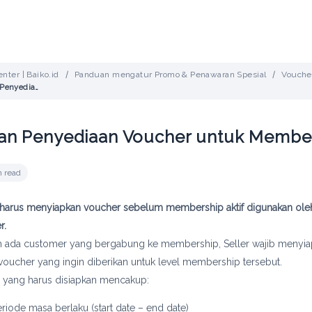
nter | Baiko.id
Panduan mengatur Promo & Penawaran Spesial
Vouche
Aturan Penyediaan Voucher untuk Membership
an Penyediaan Voucher untuk Membe
n read
er harus menyiapkan voucher sebelum membership aktif digunakan ole
r.
 ada customer yang bergabung ke membership, Seller wajib menyi
voucher yang ingin diberikan untuk level membership tersebut.
 yang harus disiapkan mencakup:
eriode masa berlaku (start date – end date)