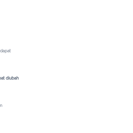
 dapat
pat diubah
in
n