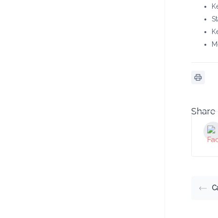
K
S
K
M
Share 
C