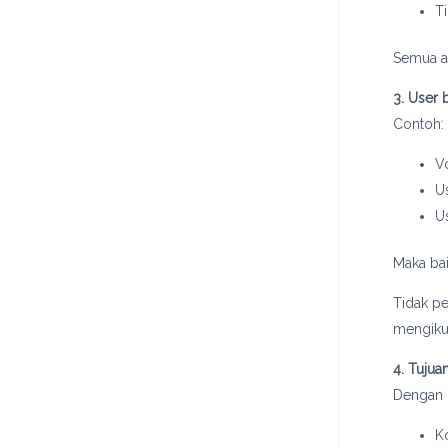
T
Semua at
3. User 
Contoh:
V
U
U
Maka ba
Tidak p
mengiku
4. Tujua
Dengan c
K