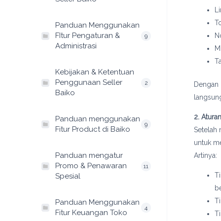
L
To
Panduan Menggunakan
FItur Pengaturan &
N
9
Administrasi
M
T
Kebijakan & Ketentuan
Penggunaan Seller
2
Dengan 
Baiko
langsung
2. Atur
Panduan menggunakan
9
Fitur Product di Baiko
Setelah
untuk me
Panduan mengatur
Artinya:
Promo & Penawaran
11
T
Spesial
b
T
Panduan Menggunakan
4
Fitur Keuangan Toko
T