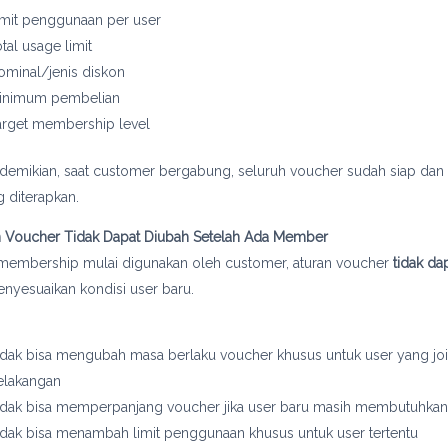
imit penggunaan per user
tal usage limit
ominal/jenis diskon
inimum pembelian
arget membership level
demikian, saat customer bergabung, seluruh voucher sudah siap dan
 diterapkan.
an Voucher Tidak Dapat Diubah Setelah Ada Member
 membership mulai digunakan oleh customer, aturan voucher
tidak da
nyesuaikan kondisi user baru.
idak bisa mengubah masa berlaku voucher khusus untuk user yang jo
elakangan
idak bisa memperpanjang voucher jika user baru masih membutuhka
idak bisa menambah limit penggunaan khusus untuk user tertentu