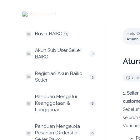
Skip
to
content
Buyer BAIKO
Help Ce
13
Akun Sub User Seller
2
BAIKO
Atur
Registrasi Akun Baiko
3
1 mi
Seller
1. Sell
Panduan Mengatur
custome
Keanggotaan &
8
Langganan
Sebelum
seluruh 
Voucher
Panduan Mengelola
Pesanan (Orders) di
9
P
Seller Baiko