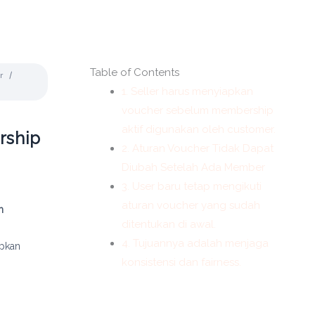
Table of Contents
r
1. Seller harus menyiapkan
voucher sebelum membership
aktif digunakan oleh customer.
rship
2. Aturan Voucher Tidak Dapat
Diubah Setelah Ada Member
3. User baru tetap mengikuti
aturan voucher yang sudah
h
ditentukan di awal.
4. Tujuannya adalah menjaga
apkan
konsistensi dan fairness.