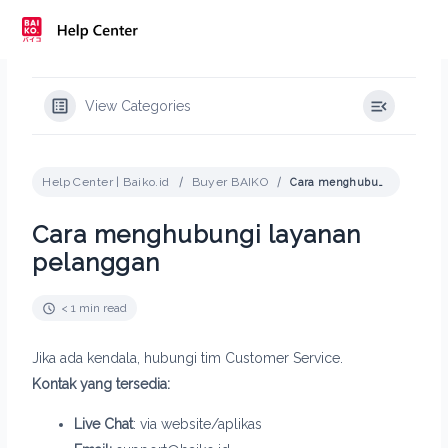
Skip
to
content
View Categories
Help Center | Baiko.id
Buyer BAIKO
Cara menghubungi layanan pelanggan
Cara menghubungi layanan
pelanggan
< 1 min read
Jika ada kendala, hubungi tim Customer Service.
Kontak yang tersedia:
Live Chat
: via website/aplikas